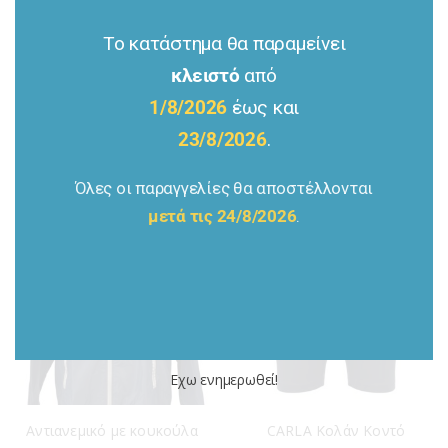
Το κατάστημα θα παραμείνει
κλειστό
από
Πουλόβερ Μάλλινο Τύπου V
Polo Μπλουζάκι
1/8/2026
έως και
€
28.00
€
18.00
23/8/2026
.
Όλες οι παραγγελίες θα αποστέλλονται
μετά τις 24/8/2026
.
Εχω ενημερωθεί!
Αντιανεμικό με κουκούλα
CARLA Κολάν Κοντό