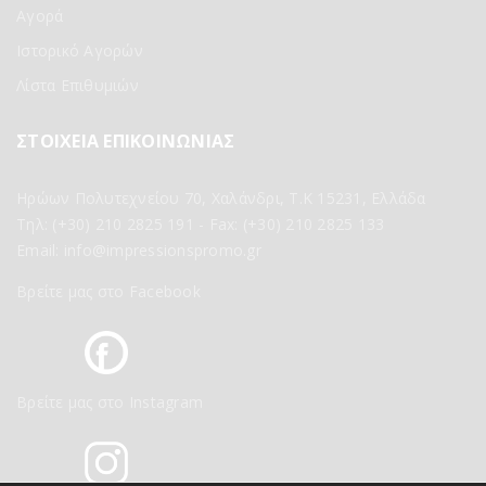
Αγορά
Ιστορικό Αγορών
Λίστα Επιθυμιών
ΣΤΟΙΧΕΙΑ ΕΠΙΚΟΙΝΩΝΙΑΣ
Ηρώων Πολυτεχνείου 70, Χαλάνδρι, Τ.Κ 15231, Ελλάδα
Τηλ:
(+30) 210 2825 191
- Fax: (+30) 210 2825 133
Email:
info@impressionspromo.gr
Βρείτε μας στο Facebook
Βρείτε μας στο Instagram